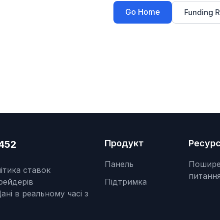
Go Home
Funding R
Продукт
Ресур
452
Панель
Пошире
ітика ставок
питанн
рейдерів
Підтримка
ані в реальному часі з