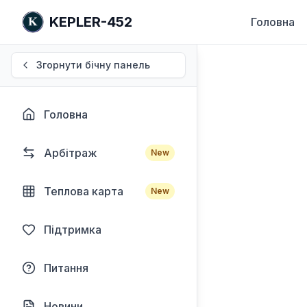
KEPLER-452
Головна
Згорнути бічну панель
Головна
Арбітраж
New
Теплова карта
New
Підтримка
Питання
Новини