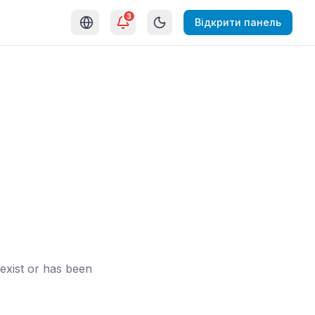
3
Відкрити панель
exist or has been