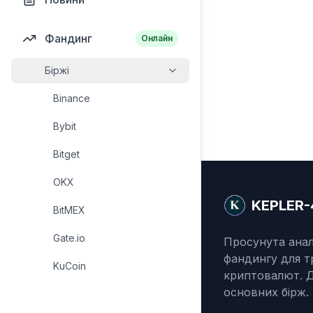
Фандинг
Онлайн
Біржі
Binance
Bybit
Bitget
OKX
KEPLER-
BitMEX
Gate.io
Просунута анал
фандингу для т
KuCoin
криптовалют. Д
основних бірж.