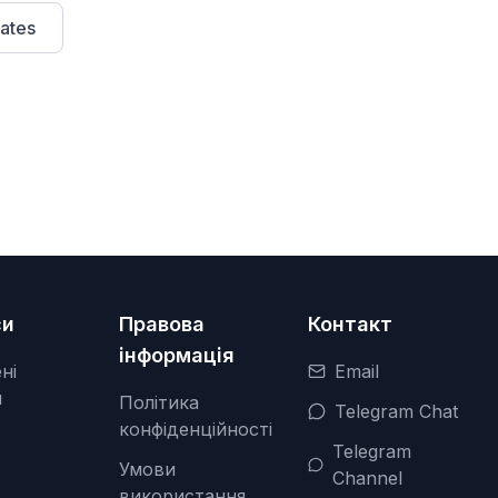
ates
си
Правова
Контакт
інформація
ні
Email
я
Політика
Telegram Chat
конфіденційності
Telegram
Умови
Channel
використання