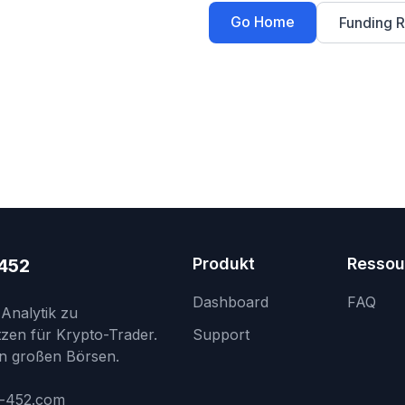
Go Home
Funding R
Produkt
Ressou
452
Dashboard
FAQ
 Analytik zu
zen für Krypto-Trader.
Support
on großen Börsen.
r-452.com