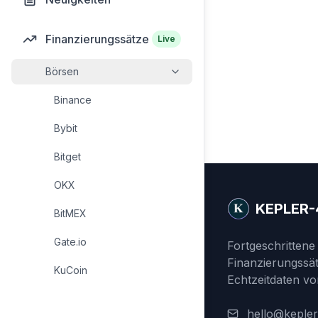
Finanzierungssätze
Live
Börsen
Binance
Bybit
Bitget
OKX
KEPLER-
BitMEX
Gate.io
Fortgeschrittene
Finanzierungssät
KuCoin
Echtzeitdaten v
hello@keple