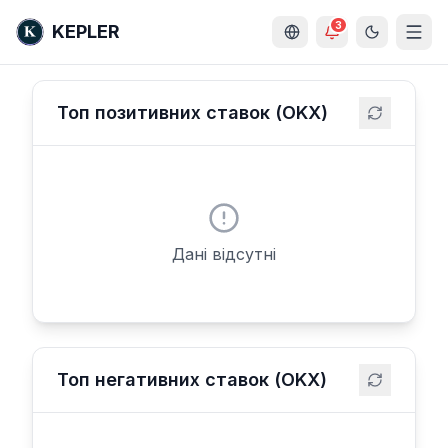
3
KEPLER
Топ позитивних ставок (OKX)
Дані відсутні
Топ негативних ставок (OKX)