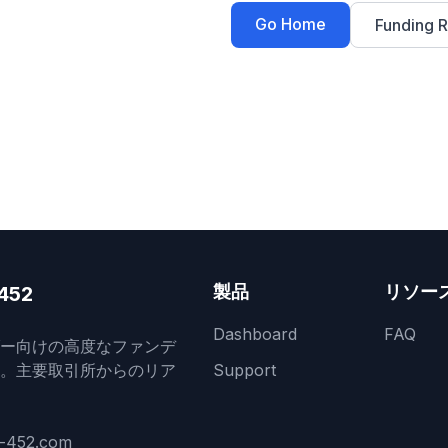
Go Home
Funding R
製品
リソー
452
Dashboard
FAQ
ー向けの高度なファンデ
。主要取引所からのリア
Support
r-452.com