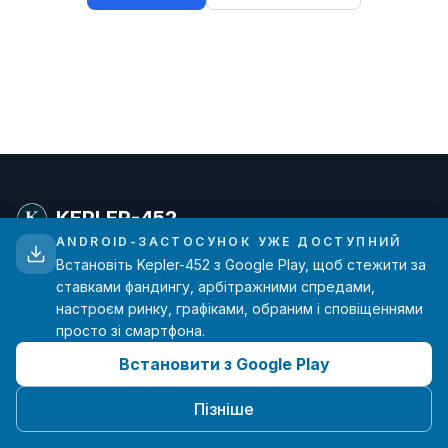
KEPLER-452
ANDROID-ЗАСТОСУНОК УЖЕ ДОСТУПНИЙ
Встановіть Kepler-452 з Google Play, щоб стежити за
Просунута аналітика ставок фандингу для
ставками фандингу, арбітражними спредами,
трейдерів криптовалют. Дані в реальному часі з
настроєм ринку, графіками, обраним і сповіщеннями
основних бірж.
просто зі смартфона.
Встановити з Google Play
hello@kepler-452.com
Створено з ❤️ одним розробником
Пізніше