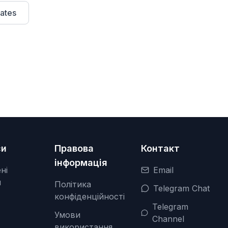
ates
си
Правова
Контакт
інформація
ні
Email
я
Політика
Telegram Chat
конфіденційності
Telegram
Умови
Channel
використання