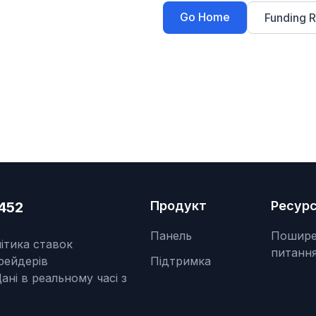
Go Home
Funding R
Продукт
Ресур
452
Панель
Пошире
ітика ставок
питанн
рейдерів
Підтримка
ані в реальному часі з