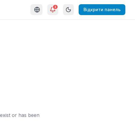
3
Відкрити панель
exist or has been