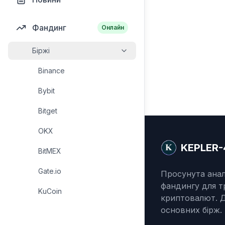
Фандинг
Онлайн
Біржі
Binance
Bybit
Bitget
OKX
KEPLER-
BitMEX
Gate.io
Просунута анал
фандингу для т
KuCoin
криптовалют. Д
основних бірж.