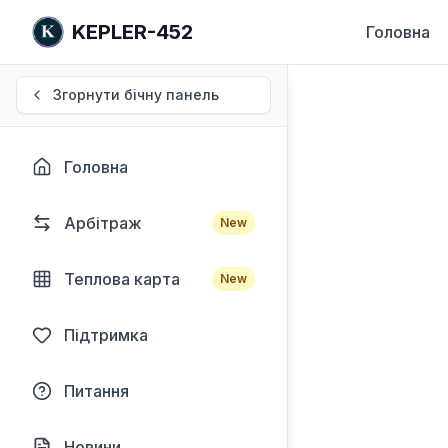
KEPLER-452
Головна
Згорнути бічну панель
Головна
Арбітраж
New
Теплова карта
New
Підтримка
Питання
Новини