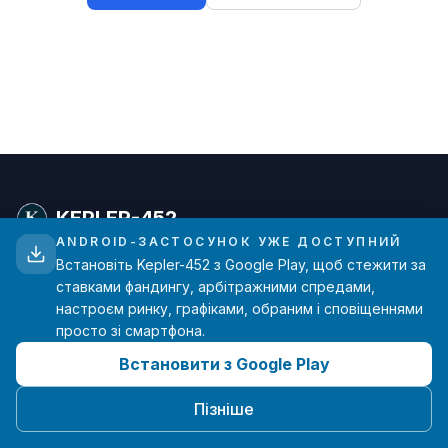
KEPLER-452
ANDROID-ЗАСТОСУНОК УЖЕ ДОСТУПНИЙ
Встановіть Kepler-452 з Google Play, щоб стежити за
Просунута аналітика ставок фандингу для
ставками фандингу, арбітражними спредами,
трейдерів криптовалют. Дані в реальному часі з
настроєм ринку, графіками, обраним і сповіщеннями
основних бірж.
просто зі смартфона.
Встановити з Google Play
hello@kepler-452.com
Створено з ❤️ одним розробником
Пізніше