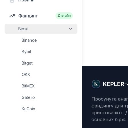
Фандинг
Онлайн
Біржі
Binance
Bybit
Bitget
OKX
KEPLER-
BitMEX
Gate.io
Просунута анал
фандингу для т
KuCoin
криптовалют. Д
основних бірж.