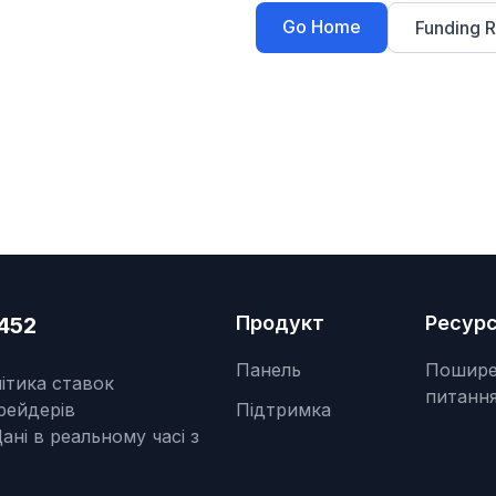
Go Home
Funding R
Продукт
Ресур
452
Панель
Пошире
ітика ставок
питанн
рейдерів
Підтримка
ані в реальному часі з