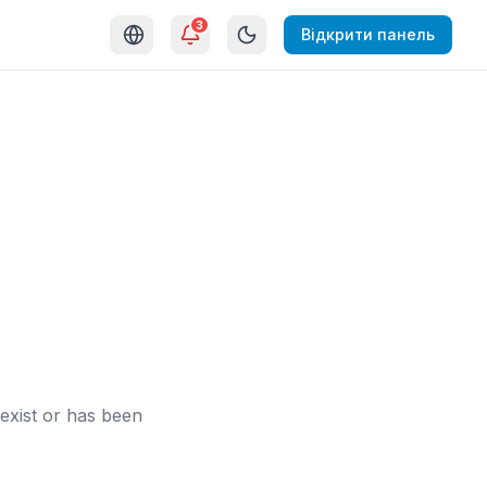
3
Відкрити панель
exist or has been