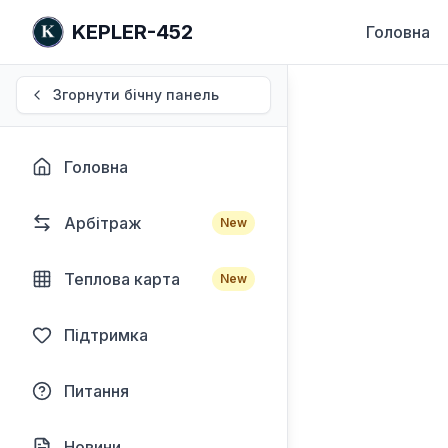
KEPLER-452
Головна
Згорнути бічну панель
Головна
Арбітраж
New
Теплова карта
New
Підтримка
Питання
Новини