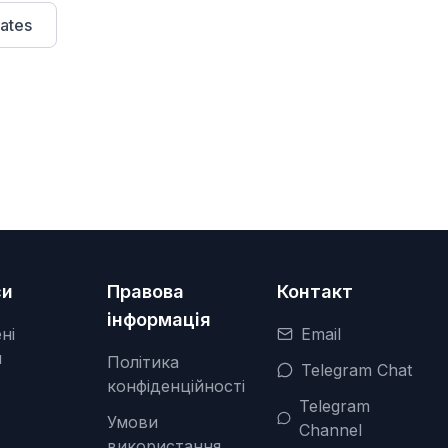
ates
си
Правова
Контакт
інформація
ні
Email
я
Політика
Telegram Chat
конфіденційності
Telegram
Умови
Channel
використання