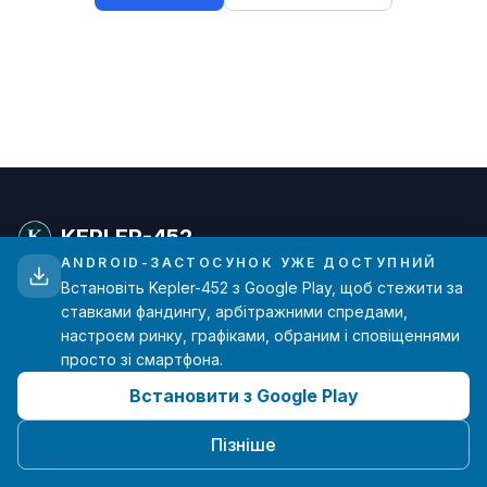
KEPLER-452
ANDROID-ЗАСТОСУНОК УЖЕ ДОСТУПНИЙ
Встановіть Kepler-452 з Google Play, щоб стежити за
Просунута аналітика ставок фандингу для
ставками фандингу, арбітражними спредами,
трейдерів криптовалют. Дані в реальному часі з
настроєм ринку, графіками, обраним і сповіщеннями
основних бірж.
просто зі смартфона.
Встановити з Google Play
hello@kepler-452.com
Створено з ❤️ одним розробником
Пізніше