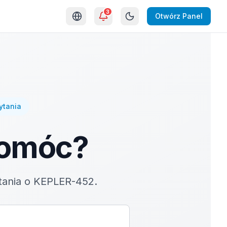
3
Otwórz Panel
ytania
pomóc?
ytania o KEPLER-452.