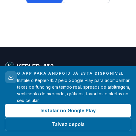
KEPLER-452
O APP PARA ANDROID JÁ ESTÁ DISPONÍVEL
Instale o Kepler-452 pelo Google Play para acompanhar
Análises avançadas de taxas de funding para traders
taxas de funding em tempo real, spreads de arbitragem,
de criptomoedas. Dados em tempo real das principais
sentimento do mercado, gráficos, favoritos e alertas no
exchanges.
seu celular.
Instalar no Google Play
hello@kepler-452.com
Feito com ❤️ por um desenvolvedor
Talvez depois