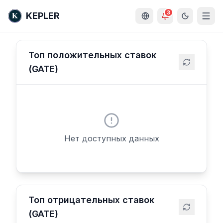
3
KEPLER
Топ положительных ставок
(GATE)
Нет доступных данных
Топ отрицательных ставок
(GATE)