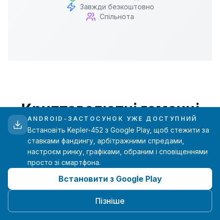
Завжди безкоштовно
Спільнота
Криптовалютні гаманці
ANDROID-ЗАСТОСУНОК УЖЕ ДОСТУПНИЙ
Встановіть Kepler-452 з Google Play, щоб стежити за
Підтримайте KEPLER-452,
ставками фандингу, арбітражними спредами,
використовуючи ці адреси гаманців
настроєм ринку, графіками, обраним і сповіщеннями
просто зі смартфона.
Встановити з Google Play
Пізніше
USDT (TRC20)
Мережа Tron