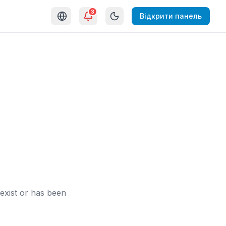
3
Відкрити панель
exist or has been