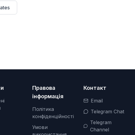
ates
си
Правова
Контакт
інформація
ні
Email
я
Політика
Telegram Chat
конфіденційності
Telegram
Умови
Channel
використання