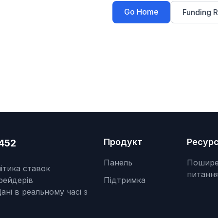
Go Home
Funding R
Продукт
Ресур
452
Панель
Пошире
ітика ставок
питанн
рейдерів
Підтримка
ані в реальному часі з