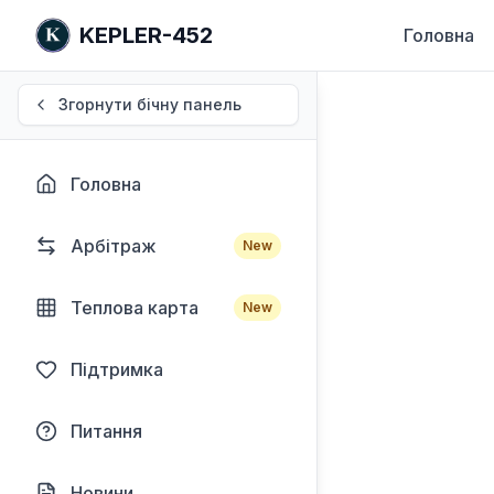
KEPLER-452
Головна
Згорнути бічну панель
Головна
Арбітраж
New
Теплова карта
New
Підтримка
Питання
Новини