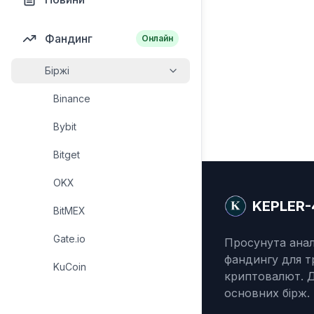
Фандинг
Онлайн
Біржі
Binance
Bybit
Bitget
OKX
KEPLER-
BitMEX
Gate.io
Просунута анал
фандингу для т
KuCoin
криптовалют. Д
основних бірж.