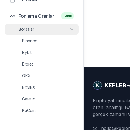
Fonlama Oranları
Canlı
Borsalar
Binance
Bybit
Bitget
OKX
KEPLER-
BitMEX
Gate.io
Kripto yatırımcıl
oranı analitiği. 
KuCoin
gerçek zamanlı ve
hello@keple