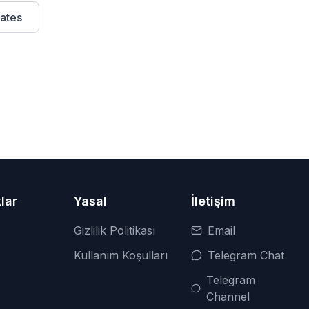
ates
lar
Yasal
İletişim
Gizlilik Politikası
Email
Kullanım Koşulları
Telegram Chat
Telegram
Channel