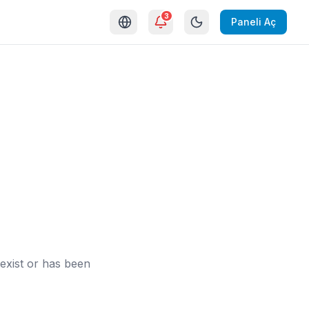
3
Paneli Aç
exist or has been