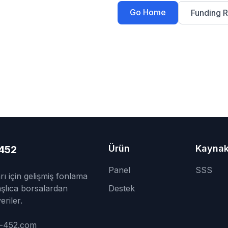
Go Home
Funding R
Ürün
Kaynak
452
Panel
SSS
arı için gelişmiş fonlama
Başlıca borsalardan
Destek
riler.
r-452.com