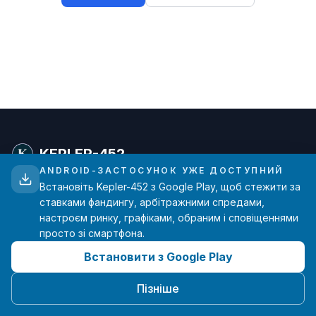
KEPLER-452
ANDROID-ЗАСТОСУНОК УЖЕ ДОСТУПНИЙ
Встановіть Kepler-452 з Google Play, щоб стежити за
Просунута аналітика ставок фандингу для
ставками фандингу, арбітражними спредами,
трейдерів криптовалют. Дані в реальному часі з
настроєм ринку, графіками, обраним і сповіщеннями
основних бірж.
просто зі смартфона.
Встановити з Google Play
hello@kepler-452.com
Створено з ❤️ одним розробником
Пізніше