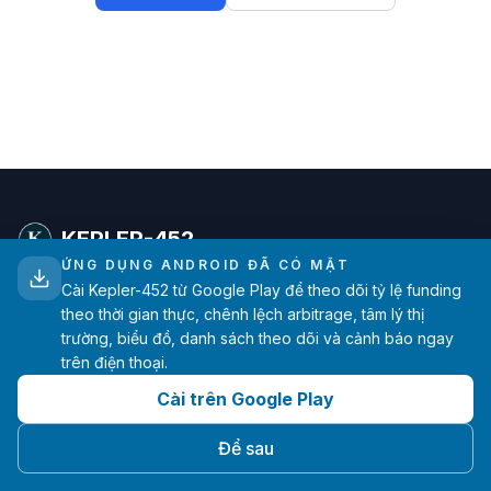
KEPLER-452
ỨNG DỤNG ANDROID ĐÃ CÓ MẶT
Cài Kepler-452 từ Google Play để theo dõi tỷ lệ funding
Phân tích tỷ lệ funding nâng cao dành cho trader tiền
theo thời gian thực, chênh lệch arbitrage, tâm lý thị
mã hóa. Dữ liệu thời gian thực từ các sàn lớn.
trường, biểu đồ, danh sách theo dõi và cảnh báo ngay
trên điện thoại.
hello@kepler-452.com
Cài trên Google Play
Được tạo nên với ❤️ bởi một nhà phát triển
Để sau