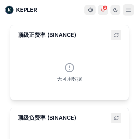
3
KEPLER
顶级正费率 (BINANCE)
无可用数据
顶级负费率 (BINANCE)